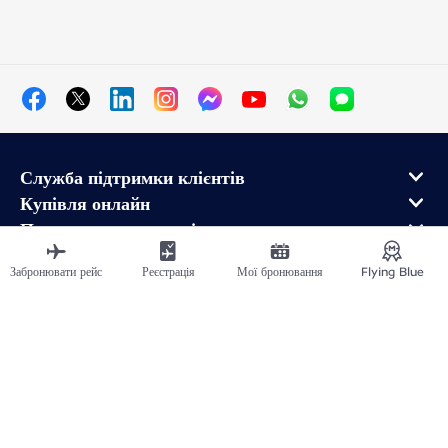
Служба підтримки клієнтів
Купівля онлайн
Програма лояльності та партнери
Про Air France
Забронювати рейс
Реєстрація
Мої бронювання
Flying Blue
Мобільний додаток Air France
Рейси в напрямку від
Рейси у Франції
Подорожувати світом