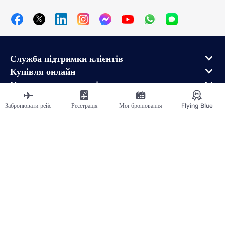
Служба підтримки клієнтів
Купівля онлайн
Програма лояльності та партнери
Про Air France
Забронювати рейс
Реєстрація
Мої бронювання
Flying Blue
Мобільний додаток Air France
Рейси в напрямку від
Рейси у Франції
Подорожувати світом
Plan du site
Юридична інформація
Політика конфіденційності
Заява про доступність
Налаштування кукі-файлів