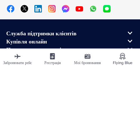
Служба підтримки клієнтів
Купівля онлайн
Програма лояльності та партнери
Про Air France
Забронювати рейс
Реєстрація
Мої бронювання
Flying Blue
Мобільний додаток Air France
Рейси в напрямку від
Рейси у Франції
Подорожувати світом
Plan du site
Юридична інформація
Політика конфіденційності
Заява про доступність
Налаштування кукі-файлів