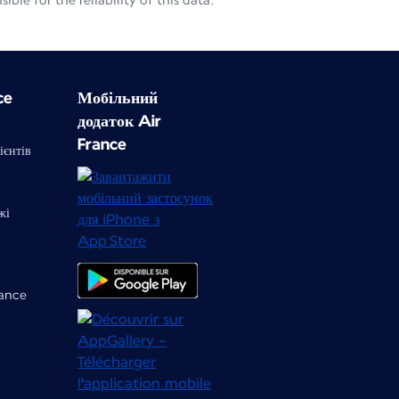
le for the reliability of this data.
ce
Мобільний
додаток Air
France
ієнтів
жі
rance