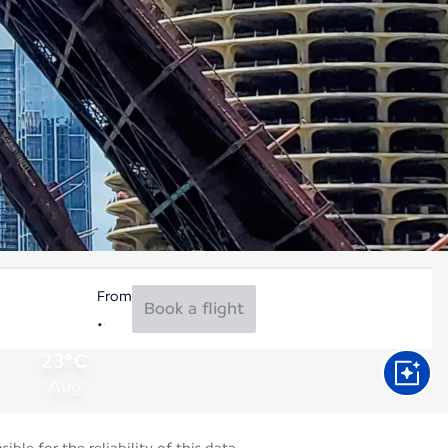
From
Book a flight
23°C
Aug