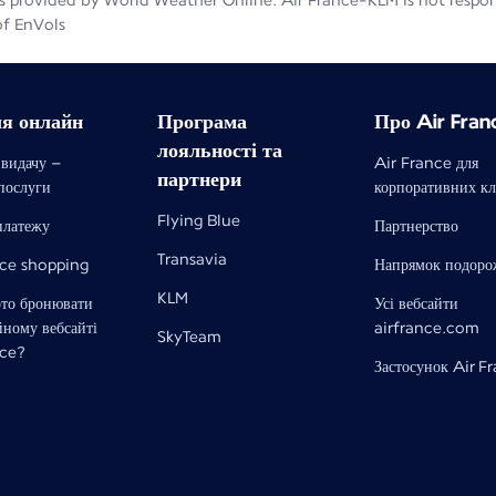
 provided by World Weather Online. Air France-KLM is not responsib
of EnVols
ля онлайн
Програма
Про Air Fran
лояльності та
 видачу –
Air France для
партнери
 послуги
корпоративних кл
Flying Blue
платежу
Партнерство
Transavia
nce shopping
Напрямок подоро
KLM
рто бронювати
Усі вебсайти
йному вебсайті
airfrance.com
SkyTeam
nce?
Застосунок Air F