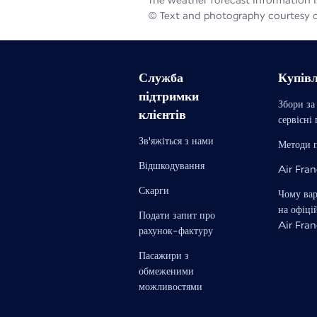
The weather forecast information is
© Text and photography courtesy 
Служба
Купів
підтримки
Збори за
клієнтів
сервісні
Зв'яжіться з нами
Методи 
Відшкодування
Air Fra
Скарги
Чому ва
на офіці
Подати запит про
Air Fra
рахунок-фактуру
Пасажири з
обмеженими
можливостями