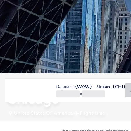
United States Of America
Варшава (WAW) - Чикаго (CHI)
Chicago
United States Of America
Flight time