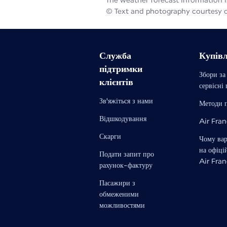
The weather forecast information is
© Text and photography courtesy 
Служба
Купів
підтримки
Збори за
клієнтів
сервісні
Зв'яжіться з нами
Методи 
Відшкодування
Air Fra
Скарги
Чому ва
на офіці
Подати запит про
Air Fra
рахунок-фактуру
Пасажири з
обмеженими
можливостями