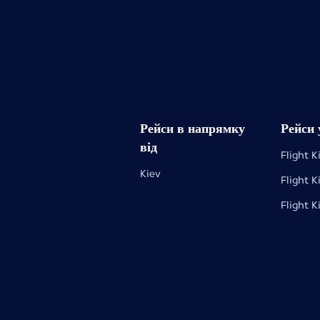
Рейси в напрямку
Рейси 
від
Flight K
Kiev
Flight K
Flight K