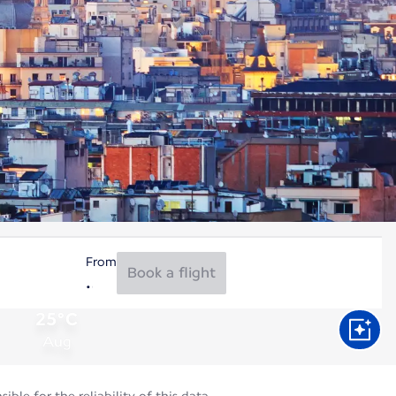
From
Book a flight
25°C
Aug