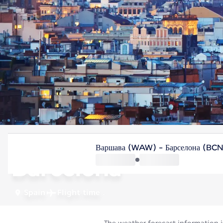
Spain
Варшава (WAW) - Барселона (BCN
Barcelona
Spain
Flight time