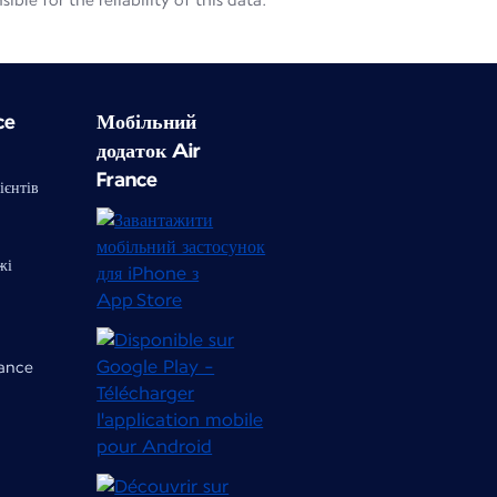
le for the reliability of this data.
ce
Мобільний
додаток Air
France
ієнтів
жі
rance