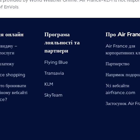
 provided by World Weather Online. Air France-KLM is not responsib
of EnVols
ля онлайн
Програма
Про Air Fran
лояльності та
 видачу –
Air France для
партнери
 послуги
корпоративних кл
Flying Blue
платежу
Партнерство
Transavia
nce shopping
Напрямок подоро
KLM
рто бронювати
Усі вебсайти
йному вебсайті
airfrance.com
SkyTeam
nce?
Застосунок Air F