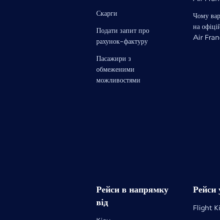
Скарги
Чому ва
на офіці
Подати запит про
Air Fra
рахунок-фактуру
Пасажири з
обмеженими
можливостями
Рейси в напрямку
Рейси 
від
Flight K