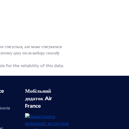
е стягується, але може стягуватися
таточну ціну після вибору способу
for the reliability of this data.
ce
Мобільний
додаток Air
France
ієнтів
жі