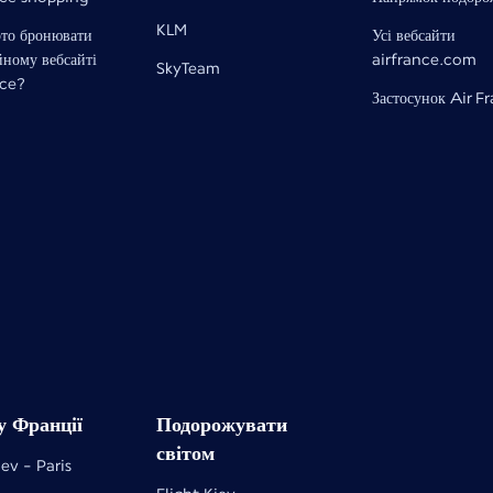
KLM
рто бронювати
Усі вебсайти
йному вебсайті
airfrance.com
SkyTeam
nce?
Застосунок Air F
у Франції
Подорожувати
світом
iev - Paris