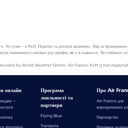
го. Усі суми - в PLN. Податки та доплати включено. Збір за бронювання н
ожуть змінюватися залежно від тарифів, які є в наявності. Ви побачите ос
rovided by World Weather Online. Air France-KLM is not responsible 
ля онлайн
Програма
Про Air Fran
лояльності та
 видачу –
Air France для
партнери
 послуги
корпоративних кл
Flying Blue
платежу
Партнерство
Transavia
nce shopping
Напрямок подоро