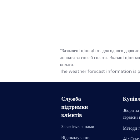
*Зазначені ціни діють для одного доросло
доплата за спосіб сплати. Вказані ціни м
оплати.
The weather forecast information is p
Служба
Купів
підтримки
Збори за
клієнтів
сервісні
Зв'яжіться з нами
Методи 
Відшкодування
Air Fra